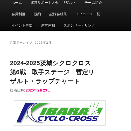
ホーム
運営サポート大会 リザルト
チーム紹介
メ
サ
イ
ン
会員制度
規約
記録会結果
ＴＲコース一覧
イ
ブ
メ
ニ
イベント告知
運営体制
スポンサー・リンク
ン
コ
ュ
ー
コ
ン
月別アーカイブ:
2025年2月
ン
テ
2024-2025茨城シクロクロス
テ
ン
第6戦 取手ステージ 暫定リ
ン
ツ
ザルト・ラップチャート
投稿日時:
2025年2月23日
ツ
へ
へ
移
移
動
動