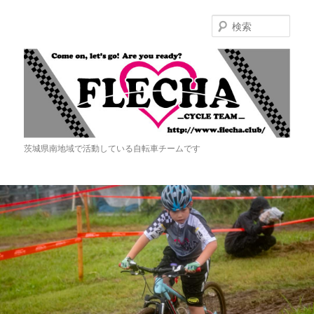
検
索
Flecha -Cycle Team-
茨城県南地域で活動している自転車チームです