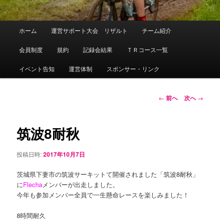
メ
ホーム
運営サポート大会 リザルト
チーム紹介
メ
イ
ン
会員制度
規約
記録会結果
ＴＲコース一覧
イ
メ
ニ
イベント告知
運営体制
スポンサー・リンク
ン
ュ
ー
コ
投
←
前へ
次へ
→
稿
ン
ナ
ビ
筑波8耐秋
テ
ゲ
ー
投稿日時:
2017年10月7日
ン
シ
ョ
茨城県下妻市の筑波サーキットて開催されました「筑波8耐秋」
ツ
ン
に
Flecha
メンバーが出走しました。
今年も参加メンバー全員で一生懸命レースを楽しみました！
へ
8時間耐久