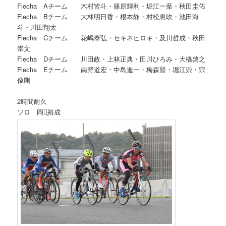
移
Flecha Aチーム 木村皆斗・篠原輝利・堀江一葉・秋田圭佑
Flecha Bチーム 大林明日香・根本静・村松息吹・池田海
動
斗・川田翔太
Flecha Cチーム 花嶋泰弘・セキネヒロキ・及川哲成・秋田
崇文
Flecha Dチーム 川田政・上林正典・田川ひろみ・大橋啓之
Flecha Eチーム 南野道宏・中島進一・梅森賢・堀江崇・宗
像剛
2時間耐久
ソロ 岡野̬裕成